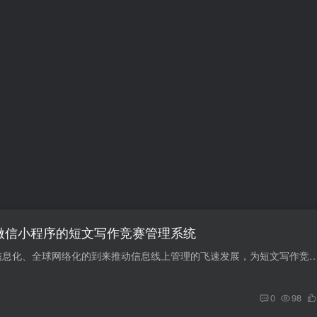
ot基于微信小程序的短文写作竞赛管理系统
摘 要 随着世界经济信息化、全球网络化的到来推动信息线上管理的飞速发展，为短文写作竞赛行业的改革起到关键作用。若想达到安全，快捷的目的，就需要拥有
0
98