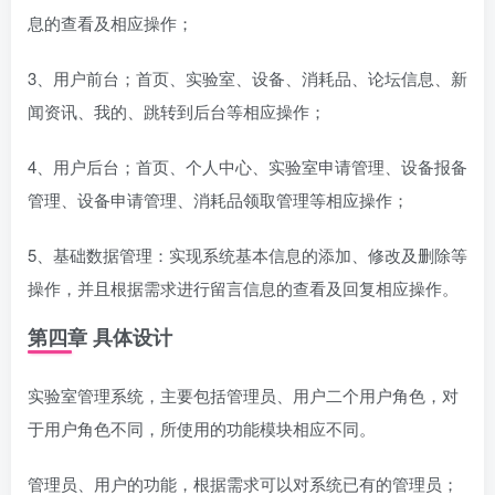
息的查看及相应操作；
3、用户前台；首页、实验室、设备、消耗品、论坛信息、新
闻资讯、我的、跳转到后台等相应操作；
4、用户后台；首页、个人中心、实验室申请管理、设备报备
管理、设备申请管理、消耗品领取管理等相应操作；
5、基础数据管理：实现系统基本信息的添加、修改及删除等
操作，并且根据需求进行留言信息的查看及回复相应操作。
第四章 具体设计
实验室管理系统，主要包括管理员、用户二个用户角色，对
于用户角色不同，所使用的功能模块相应不同。
管理员、用户的功能，根据需求可以对系统已有的管理员；