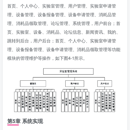
首页、个人中心、实验室管理、用户管理、实验室申请管
理、设备管理、设备报备管理、设备申请管理、消耗品管
理、消耗品领取管理、论坛管理、系统管理，用户前台；首
页、实验室、设备、消耗品、论坛信息、新闻资讯、我的、
跳转到后台，用户后台；首页、个人中心、实验室申请管
理、设备报备管理、设备申请管理、消耗品领取管理等功能
模块的管理维护等操作，如下图4-1所示。
第5章 系统实现