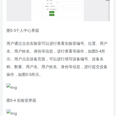
图5-3个人中心界面
用户通过点击实验室可以进行查看实验室编号、位置、用户
名、用户姓名、身份等信息，进行查看等操作，如图5-4所
示。用户点击设备页面，可以进行填写设备编号、设备名
称、数量、用户名、用户姓名、身份等信息，进行提交设备
操作，如图5-5所示。
图5-4 实验室界面