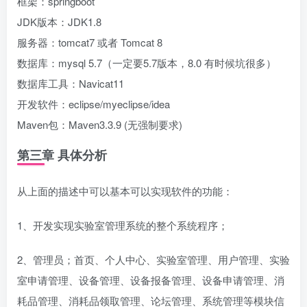
框架：springboot
JDK版本：JDK1.8
服务器：tomcat7 或者 Tomcat 8
数据库：mysql 5.7（一定要5.7版本，8.0 有时候坑很多）
数据库工具：Navicat11
开发软件：eclipse/myeclipse/idea
Maven包：Maven3.3.9 (无强制要求)
第三章 具体分析
从上面的描述中可以基本可以实现软件的功能：
1、开发实现实验室管理系统的整个系统程序；
2、管理员；首页、个人中心、实验室管理、用户管理、实验
室申请管理、设备管理、设备报备管理、设备申请管理、消
耗品管理、消耗品领取管理、论坛管理、系统管理等模块信