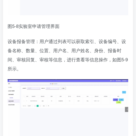
图5-8实验室申请管理界面
设备报备管理：用户通过列表可以获取索引、设备编号、设
备名称、数量、位置、用户名、用户姓名、身份、报备时
间、审核回复、审核等信息，进行查看等信息操作，如图5-9
所示。