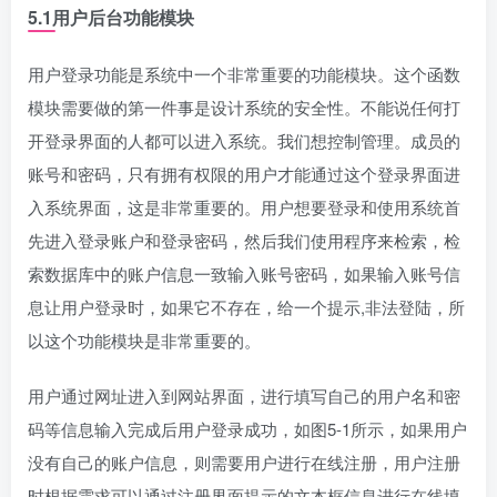
5.1用户后台功能模块
用户登录功能是系统中一个非常重要的功能模块。这个函数
模块需要做的第一件事是设计系统的安全性。不能说任何打
开登录界面的人都可以进入系统。我们想控制管理。成员的
账号和密码，只有拥有权限的用户才能通过这个登录界面进
入系统界面，这是非常重要的。用户想要登录和使用系统首
先进入登录账户和登录密码，然后我们使用程序来检索，检
索数据库中的账户信息一致输入账号密码，如果输入账号信
息让用户登录时，如果它不存在，给一个提示,非法登陆，所
以这个功能模块是非常重要的。
用户通过网址进入到网站界面，进行填写自己的用户名和密
码等信息输入完成后用户登录成功，如图5-1所示，如果用户
没有自己的账户信息，则需要用户进行在线注册，用户注册
时根据需求可以通过注册界面提示的文本框信息进行在线填