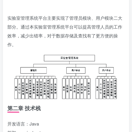
实验室管理系统平台主要实现了管理员模块、用户模块二大
部分。通过本实验室管理系统平台可以提高管理人员的工作
效率，减少出错率，对于数据存储及查找有了更方便的操
作。
第二章 技术栈
开发语言：Java