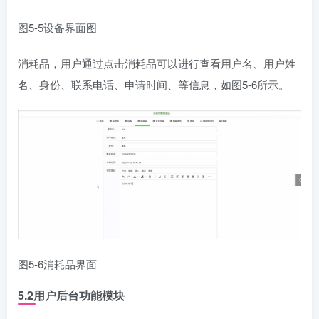
图5-5设备界面图
消耗品，用户通过点击消耗品可以进行查看用户名、用户姓
名、身份、联系电话、申请时间、等信息，如图5-6所示。
图5-6消耗品界面
5.2用户后台功能模块