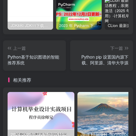
JDK8和 JDK11下载与安装教程，附详细图文（建议收藏）
2023 年 Pycharm 下载、激活、破解教程，亲测可用，长期更新
上一篇
下一篇
Python基于知识图谱的智能
Python pip 设置国内源下
推荐系统
载、阿里源、清华大学源
相关推荐
2024-2025年Java毕业设计如何选题？500道创新创意毕业设计题目推荐
Java