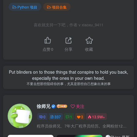
Python 项目
项目合集
喜欢就支持一下吧，作者 v xiaoxu_9411
点赞
0
分享
收藏
When you procrastinate, you become a slave to yesterday.
拖延会让你成为昨天的奴隶
徐师兄
关注
0
337
1
3
13.9W+
程序员徐师兄、7年大厂程序员经历。全网粉丝12W+,Csdn博客专家、掘金/华为云/阿里云/InfoQ等平台优质作者、专注于Java技术领域和大学生毕业设计项目实战