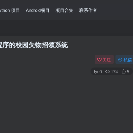
ython 项目
Android项目
项目合集
联系作者
微信小程序的校园失物招领系统
关注
私信
0
174
5