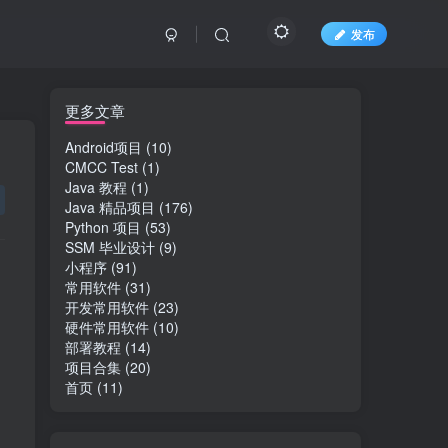
发布
文章目录
更多文章
Android项目
(10)
CMCC Test
(1)
1 简介
Java 教程
(1)
Java 精品项目
(176)
2 技术栈
Python 项目
(53)
SSM 毕业设计
(9)
3 功能结构设计
小程序
(91)
4 数据库设计
常用软件
(31)
开发常用软件
(23)
第5章 系统实现
硬件常用软件
(10)
部署教程
(14)
参考文献
项目合集
(20)
首页
(11)
推荐阅读