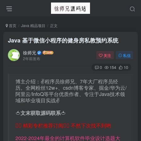
首页
Java 精品项目
正文
Java 基于微信小程序的健身房私教预约系统
徐师兄
关注
私信
2年前发布
0
154
10
博主介绍：✌程序员徐师兄、7年大厂程序员经
历。全网粉丝12w+、csdn博客专家、掘金/华为云/
阿里云/InfoQ等平台优质作者、专注于Java技术领
域和毕业项目实战✌
🍅
文末获取源码联系
🍅
👇🏻 精彩专栏推荐订阅👇🏻 不然下次找不到哟
2022-2024年最全的计算机软件毕业设计选题大