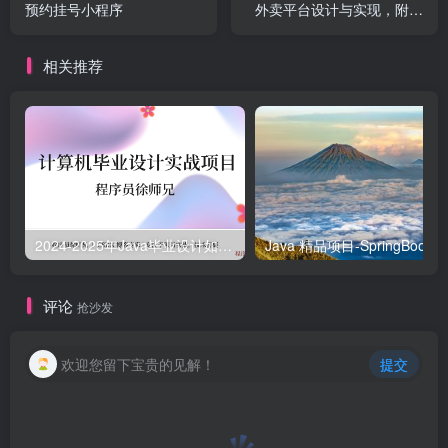
预约挂号小程序
外卖平台设计与实现，附源
码
相关推荐
2024-2025年Java毕业设计如何选题？500道创新创意毕业设计题目推荐
Java
评论
抢沙发
欢迎您留下宝贵的见解！
提交