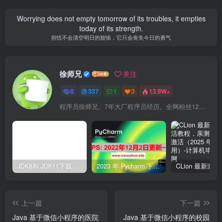
Worrying does not empty tomorrow of its troubles, it empties
today of its strength.
担忧不会清空明日的烦恼，它只会丧失今日的勇气
徐师兄
关注
0
337
1
3
13.9W+
程序员徐师兄、7年大厂程序员经历。全网粉丝12W+,Csdn博客专家、掘金/华为云/阿里云/InfoQ等平台优质作者、专注于Java技术领域和大学生毕业设计项目实战
JDK8和 JDK11下载与安装教程，附详细图文（建议收藏）
2023 年 Pycharm 下载、激活、破解教程，亲测可用，长期更新
上一篇
下一篇
Java 基于微信小程序的医院
Java 基于微信小程序的校园