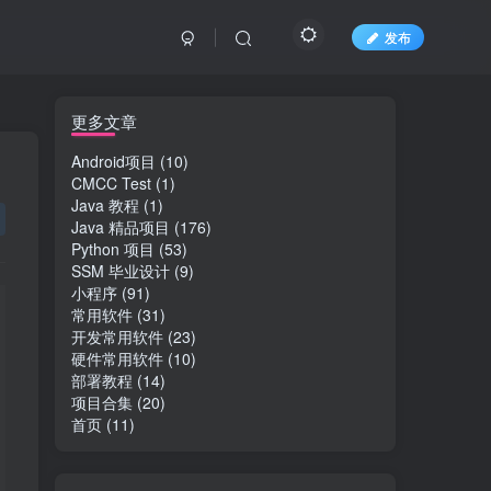
发布
文章目录
更多文章
Android项目
(10)
CMCC Test
(1)
1 简介
Java 教程
(1)
Java 精品项目
(176)
2 技术简介
Python 项目
(53)
SSM 毕业设计
(9)
3 需求分析
小程序
(91)
4系统概要设计
常用软件
(31)
开发常用软件
(23)
5 具体实现
硬件常用软件
(10)
部署教程
(14)
5.1管理员服务端功能模块
项目合集
(20)
首页
(11)
5.2用户客户端功能模块
参考文献