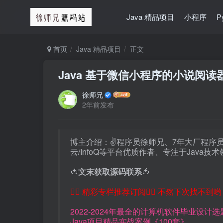
Java 精品项目
小程序
P
首页
Java 精品项目
正文
Java 基于微信小程序的小说阅读
徐师兄
2年前发布
博主介绍：✌程序员徐师兄、7年大厂程序员经
云/InfoQ等平台优质作者、专注于Java
🍅
文末获取源码联系
🍅
👇🏻 精彩专栏推荐订阅👇🏻 不然下次找不到哟
2022-2024年最全的计算机软件毕业设计
Java项目精品实战案例《100套》