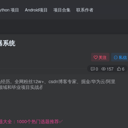
ython 项目
Android项目
项目合集
联系作者
器系统
关注
私信
0
157
6
历。全网粉丝12w+、csdn博客专家、掘金/华为云/阿里
技术领域和毕业项目实战✌
选题大全：1000个热门选题推荐✅