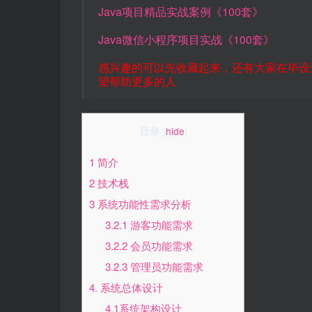
Java项目精品实战案例《100套》
Java微信小程序项目实战《100套》
感兴趣的可以先收藏起来，还有大家在毕设
望帮助更多的人
目录
[
hide
]
1 简介
2 技术栈
3 系统功能性需求分析
3.2.1 游客功能需求
3.2.2 会员功能需求
3.2.3 管理员功能需求
4. 系统总体设计
4.1系统架构设计