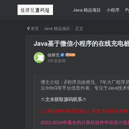
Java 精品项目
小程序
P
首页
Java 精品项目
正文
Java基于微信小程序的在线充电
徐师兄
2年前发布
博主介绍：✌程序员徐师兄、7年大厂程序员经
云/InfoQ等平台优质作者、专注于Java
🍅
文末获取源码联系
🍅
👇🏻 精彩专栏推荐订阅👇🏻 不然下次找不到哟
2022-2024年最全的计算机软件毕业设计