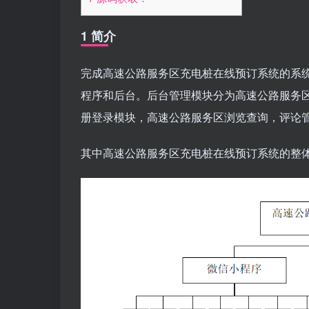
1 简介
完成高速公路服务区充电桩在线预订系统的系
程序和后台。后台管理模块分为高速公路服务
册登录模块，高速公路服务区浏览查询，评论
其中高速公路服务区充电桩在线预订系统的整体