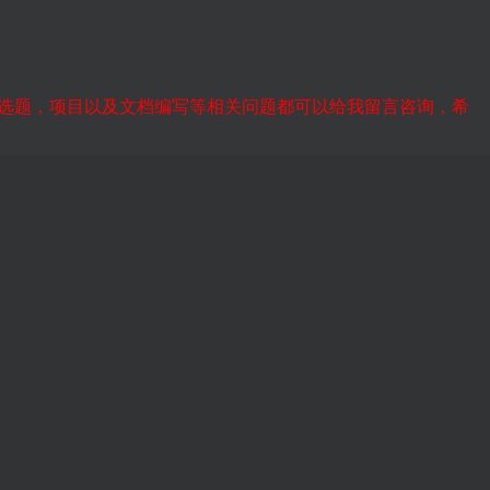
选题，项目以及文档编写等相关问题都可以给我留言咨询，希