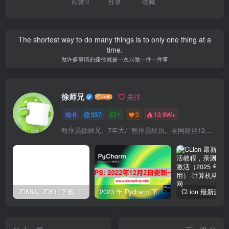
点赞
0
分享
收藏
The shortest way to do many things is to only one thing at a
time.
做许多事情的捷径就是一次只做一件一件事
徐师兄
关注
0
337
1
3
13.9W+
程序员徐师兄、7年大厂程序员经历。全网粉丝12W+,Csdn博客专家、掘金/华为云/阿里云/InfoQ等平台优质作者、专注于Java技术领域和大学生毕业设计项目实战
JDK8和 JDK11下载与安装教程，附详细图文（建议收藏）
2023 年 Pycharm 下载、激活、破解教程，亲测可用，长期更新