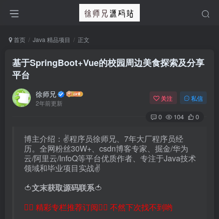
首页
Java 精品项目
正文
基于SpringBoot+Vue的校园周边美食探索及分享
平台
徐师兄
关注
私信
2年前更新
0
104
0
博主介绍：✌程序员徐师兄、7年大厂程序员经
历。全网粉丝30W+、csdn博客专家、掘金/华为
云/阿里云/InfoQ等平台优质作者、专注于Java技术
领域和毕业项目实战✌
🍅
文末获取源码联系
🍅
👇🏻 精彩专栏推荐订阅👇🏻 不然下次找不到哟