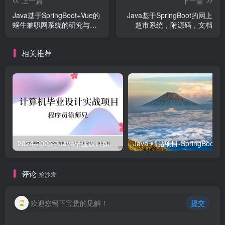
上一篇
下一篇
Java基于SpringBoot+Vue的
Java基于SpringBoot的网上
蜗牛兼职网系统的研究与实
超市系统，附源码，文档
现
相关推荐
2024-2025年Java毕业设计如何选题？500道创新创意毕业设计题目推荐
Java
评论
抢沙发
欢迎您留下宝贵的见解！
提交