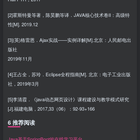
[2]霍斯特曼等著，陈昊鹏等译．JAVA核心技术卷II：高级特
性[M]. 2019.12
[3](英)格雷恩．Ajax实战——实例详解[M].北京：人民邮电出
版社
2019年11月
[4]王占全，苏玲．Eclipse全程指南[M]. 北京：电子工业出版
社，2019年3月
[5]李清霞．《java动态网页设计》课程建设与教学模式研究
[J].福建电脑，2017,33（06）：92-93+166
6 推荐阅读
Java基于SpringBoot的在线学习平台