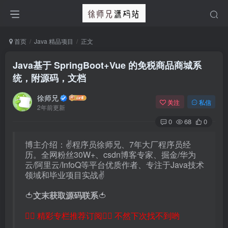
首页
Java 精品项目
正文
Java基于 SpringBoot+Vue 的免税商品商城系
统，附源码，文档
徐师兄
关注
私信
2年前更新
0
68
0
博主介绍：✌程序员徐师兄、7年大厂程序员经
历。全网粉丝30W+、csdn博客专家、掘金/华为
云/阿里云/InfoQ等平台优质作者、专注于Java技术
领域和毕业项目实战✌
🍅
文末获取源码联系
🍅
👇🏻 精彩专栏推荐订阅👇🏻 不然下次找不到哟