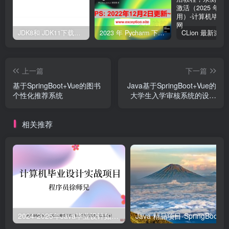
JDK8和 JDK11下载与安装教程，附详细图文（建议收藏）
2023 年 Pycharm 下载、激活、破解教程，亲测可用，长期更新
上一篇
下一篇
基于SpringBoot+Vue的图书
Java基于SpringBoot+Vue的
个性化推荐系统
大学生入学审核系统的设计
与开发
相关推荐
2024-2025年Java毕业设计如何选题？500道创新创意毕业设计题目推荐
Java