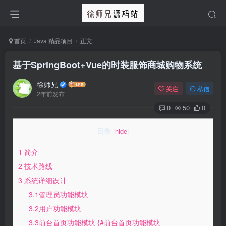
首页
Java 精品项目
正文
基于SpringBoot+Vue的时装服饰商城购物系统
徐师兄
关注
私信
2年前发布
0
50
0
目录
[
hide
]
1 简介
2 技术路线
3 系统详细设计
3.1管理员功能模块
3.2用户功能模块
3.3前台首页功能模块 {#前台首页功能模块