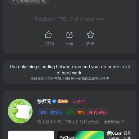
# 时装商城购物系统
喜欢就支持一下吧，作者 v xiaoxu_9411
点赞
0
分享
收藏
The only thing standing between you and your dreams is a lot
of hard work.
横跨在你和你的梦想之间的唯一的东西就是奋力拼搏
徐师兄
关注
0
337
1
3
13.9W+
程序员徐师兄、7年大厂程序员经历。全网粉丝12W+,Csdn博客专家、掘金/华为云/阿里云/InfoQ等平台优质作者、专注于Java技术领域和大学生毕业设计项目实战