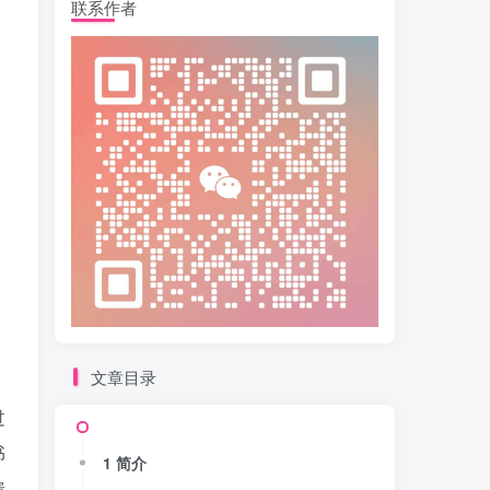
联系作者
文章目录
过
书
1 简介
馈