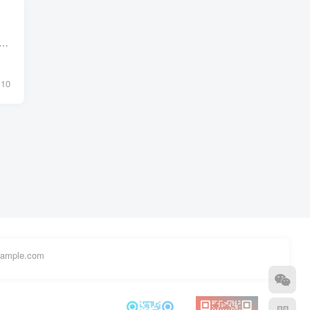
大厂程序员经历。全网粉丝12w+、csdn博客专家、掘金/华为云/阿里云/InfoQ等平台优质作者、专注于Java技术领域和毕业项目实战，微 xiaoxu_9411✌ 🍅文末获取源码联...
10
example.com