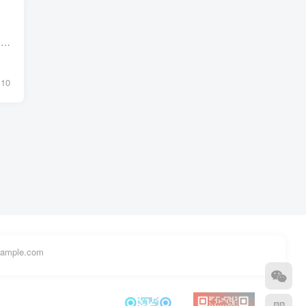
1 摘 要 基于微信小程序的大学生实习记录管理系统，运用软件工程原理和开发方法，它主要是采用java语言技术和mysql数据库来完成对系统的设计。整个开发过程首先对实习记录进行需求分析，得出实...
10
example.com