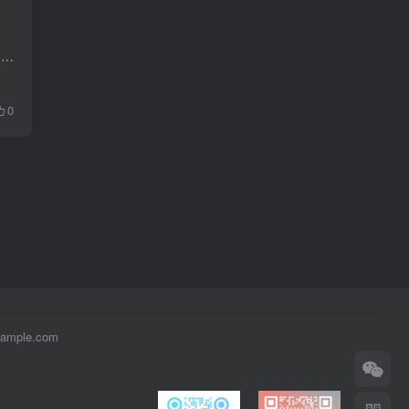
博主介绍：✌程序员徐师兄、7年大厂程序员经历。全网粉丝30W+、csdn博客专家、掘金/华为云/阿里云/InfoQ等平台优质作者、专注于Java技术领域和毕业项目实战✌ 🍅文末获取源码联系🍅 👇🏻 精彩专...
0
example.com