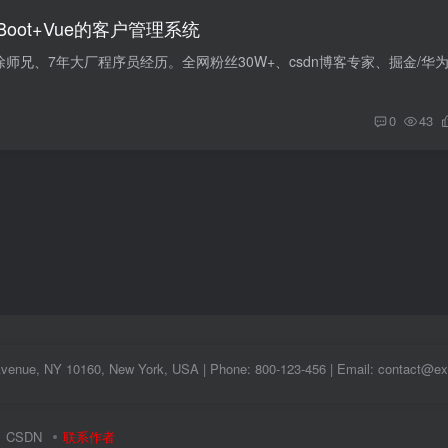
ngBoot+Vue的客户管理系统
0
43
Avenue, NY 10160, New York, USA | Phone: 800-123-456 | Email: contact@
CSDN
联系作者